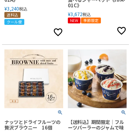
01C》
¥
3,240
税込
¥
3,672
税込
送料込
NEW
季節限定
クール便
ナッツとドライフルーツの
【送料込】期間限定｜フル
贅沢ブラウニー 16個
ーツパーラーのジャムで味