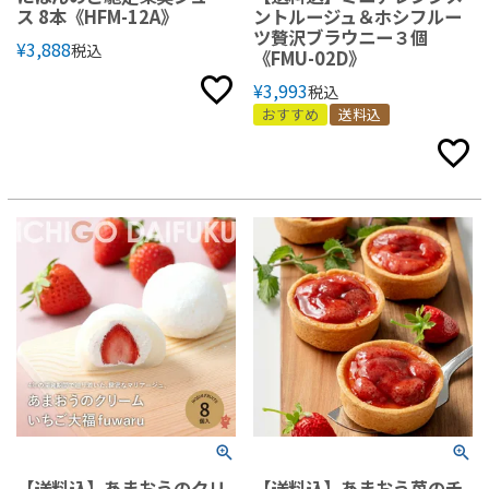
ス 8本《HFM-12A》
ントルージュ＆ホシフルー
ツ贅沢ブラウニー３個
¥
3,888
税込
《FMU-02D》
¥
3,993
税込
おすすめ
送料込
【送料込】あまおうのクリ
【送料込】あまおう苺のチ