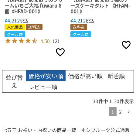
ームいちご大福 fuwaru 8
ーズケーキタルト 《HFAM-
個《HFAD-001》
001》
¥
4,212
¥
4,212
税込
税込
人気商品
送料込
送料込
クール便
クール便
4.50
（2）
価格が安い順
価格が高い順
新着順
並び替
え
レビュー順
33
件中
1
-
20
件表示
1
2
七五三 お祝い・内祝いの商品一覧 ホシフルーツ公式通販