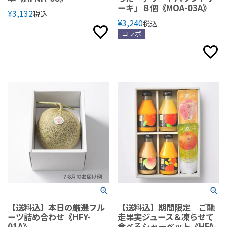
ーキ」８個《MOA-03A》
¥
3,132
税込
¥
3,240
税込
コラボ
【送料込】本日の厳選フル
【送料込】期間限定｜ご馳
ーツ詰め合わせ《HFY-
走果実ジュース＆凍らせて
01A》
食べるシャーベット《HFA-