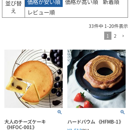
価格が安い順
価格が高い順
新着順
並び替
え
レビュー順
33
件中
1
-
20
件表示
1
2
大人のチーズケーキ
ハードバウム 《HFMB-1》
《HFOC-001》