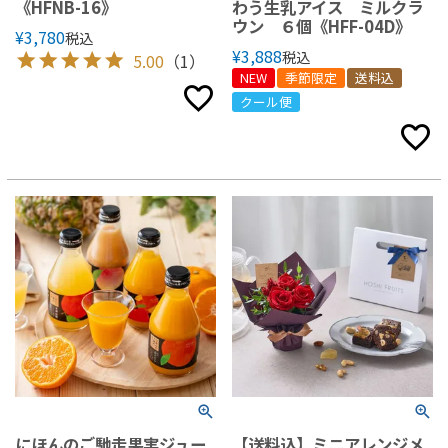
《HFNB-16》
わう生乳アイス ミルクラ
ウン ６個《HFF-04D》
¥
3,780
税込
¥
3,888
税込
5.00
（1）
NEW
季節限定
送料込
クール便
にほんのご馳走果実ジュー
【送料込】ミニアレンジメ