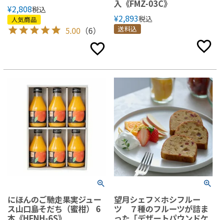
入《FMZ-03C》
¥
2,808
税込
¥
2,893
税込
人気商品
送料込
5.00
（6）
にほんのご馳走果実ジュー
望月シェフ×ホシフルー
ス山口島そだち（蜜柑） 6
ツ ７種のフルーツが詰ま
本《HFNH-6S》
った「デザートパウンドケ