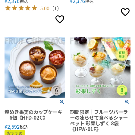
¥
2,376
¥
2,376
税込
税込
5.00
（1）
煌めき果実のカップケーキ
期間限定｜フルーツパーラ
6個《HFD-02C》
ーの凍らせて食べるシャー
ベット 彩果しずく 8袋
¥
2,592
税込
《HFW-01F》
おすすめ