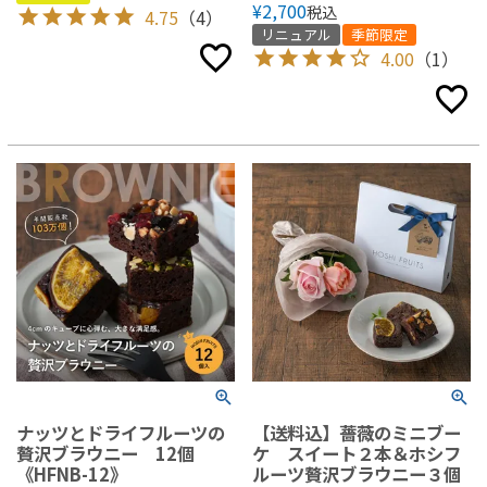
¥
2,700
税込
4.75
（4）
リニュアル
季節限定
4.00
（1）
ナッツとドライフルーツの
【送料込】薔薇のミニブー
贅沢ブラウニー 12個
ケ スイート２本＆ホシフ
《HFNB-12》
ルーツ贅沢ブラウニー３個