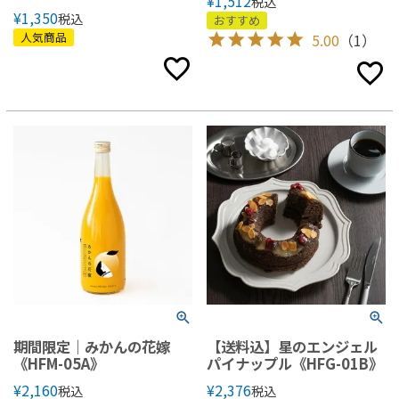
¥
1,512
税込
¥
1,350
税込
おすすめ
人気商品
5.00
（1）
期間限定｜みかんの花嫁
【送料込】星のエンジェル
《HFM-05A》
パイナップル《HFG-01B》
¥
2,160
¥
2,376
税込
税込